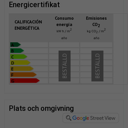
energicertifikat
Consumo
Emisiones
CALIFICACIÓN
energía
CO
2
ENERGÉTICA
2
2
kW h / m
kg CO
/ m
2
año
año
A
B
BESTÄLLD
BESTÄLLD
C
D
E
F
G
plats och omgivning