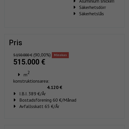
Aluminium snickeri
Säkerhetsdörr
Säkerhetslås
pris
(90,00%)
5.150.000 €
Minskas
515.000 €
2
m
konstruktionsarea:
4.120 €
I.B.I. 389 €/År
Bostadsförening 60 €/Månad
Avfallsskatt 65 €/År