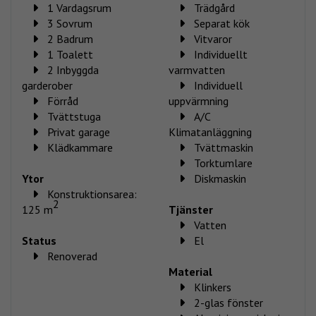
1 Vardagsrum
Trädgård
3 Sovrum
Separat kök
2 Badrum
Vitvaror
1 Toalett
Individuellt
2 Inbyggda
varmvatten
garderober
Individuell
Förråd
uppvärmning
Tvättstuga
A/C
Privat garage
Klimatanläggning
Klädkammare
Tvättmaskin
Torktumlare
Ytor
Diskmaskin
Konstruktionsarea:
2
125 m
Tjänster
Vatten
Status
El
Renoverad
Material
Klinkers
2-glas fönster