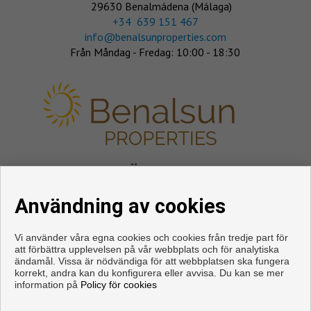
29630 Benalmádena (Málaga)
‎+34 639 151 467
info@benalsunproperties.com
Från Måndag - Fredag: 10:00 - 18:30
FÖLJ OSS
Användning av cookies
Vi använder våra egna cookies och cookies från tredje part för
att förbättra upplevelsen på vår webbplats och för analytiska
ändamål. Vissa är nödvändiga för att webbplatsen ska fungera
korrekt, andra kan du konfigurera eller avvisa. Du kan se mer
information på
Policy för cookies
Copyright © 2026. Med alla rättigheter förbehållna.