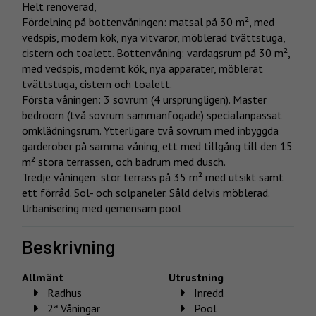
Helt renoverad,
Fördelning på bottenvåningen: matsal på 30 m², med
vedspis, modern kök, nya vitvaror, möblerad tvättstuga,
cistern och toalett. Bottenvåning: vardagsrum på 30 m²,
med vedspis, modernt kök, nya apparater, möblerat
tvättstuga, cistern och toalett.
Första våningen: 3 sovrum (4 ursprungligen). Master
bedroom (två sovrum sammanfogade) specialanpassat
omklädningsrum. Ytterligare två sovrum med inbyggda
garderober på samma våning, ett med tillgång till den 15
m² stora terrassen, och badrum med dusch.
Tredje våningen: stor terrass på 35 m² med utsikt samt
ett förråd. Sol- och solpaneler. Såld delvis möblerad.
Urbanisering med gemensam pool
beskrivning
Allmänt
Utrustning
Radhus
Inredd
2ª Våningar
Pool