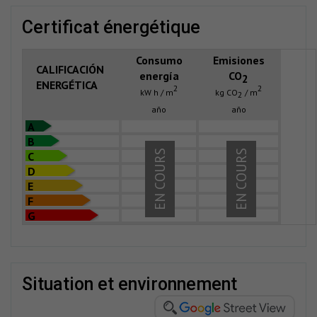
certificat énergétique
Consumo
Emisiones
CALIFICACIÓN
energía
CO
2
ENERGÉTICA
2
2
kW h / m
kg CO
/ m
2
año
año
A
B
EN COURS
EN COURS
C
D
E
F
G
situation et environnement