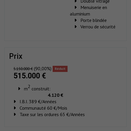
Double vitrage
Menuiserie en
aluminium
Porte blindée
Verrou de sécurité
prix
(90,00%)
5.150.000 €
Réduit
515.000 €
2
m
construit:
4.120 €
I.B.I. 389 €/Années
Communauté 60 €/Mois
Taxe sur les ordures 65 €/Années