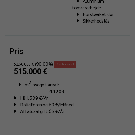
Aluminium
tømrerarbejde
Forstærket dør
Sikkerhedslås
pris
(90,00%)
5.150.000 €
Reduceret
515.000 €
2
m
bygget areal:
4.120 €
I.B.I. 389 €/År
Boligforening 60 €/Måned
Affaldsafgift 65 €/År