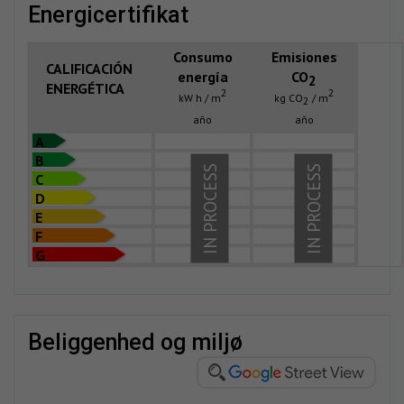
energicertifikat
Consumo
Emisiones
CALIFICACIÓN
energía
CO
2
ENERGÉTICA
2
2
kW h / m
kg CO
/ m
2
año
año
A
B
IN PROCESS
IN PROCESS
C
D
E
F
G
beliggenhed og miljø