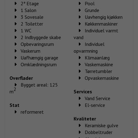
2ª Etage
Pool
1 Salon
Grunde
3 Sovesale
Uavhengig kjøkken
2 Toiletter
Køkkenmaskiner
1 WC
Individuel varmt
2 Indbyggede skabe
vand
Opbevaringsrum
Individuel
Vaskerum
opvarmning
Uafhængig garage
Klimaanlæg
Omklædningsrum
Vaskemaskine
Tørretumbler
Overflader
Opvaskemaskine
Bygget areal: 125
2
m
Services
Vand Service
Stat
El-service
reformeret
Kvaliteter
Keramiske gulve
Dobbeltruder