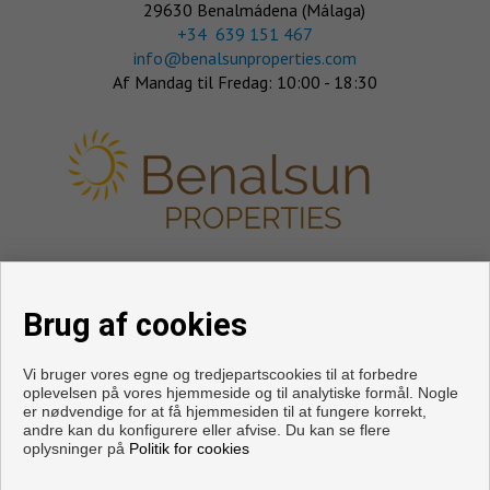
29630 Benalmádena (Málaga)
‎+34 639 151 467
info@benalsunproperties.com
Af Mandag til Fredag: 10:00 - 18:30
FØLG OS
Brug af cookies
Vi bruger vores egne og tredjepartscookies til at forbedre
oplevelsen på vores hjemmeside og til analytiske formål. Nogle
er nødvendige for at få hjemmesiden til at fungere korrekt,
andre kan du konfigurere eller afvise. Du kan se flere
oplysninger på
Politik for cookies
Copyright © 2026. Med forbehold for alle rettigheder.