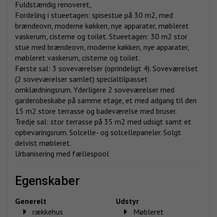
Fuldstændig renoveret,
Fordeling i stueetagen: spisestue på 30 m2, med
brændeovn, moderne køkken, nye apparater, møbleret
vaskerum, cisterne og toilet. Stueetagen: 30 m2 stor
stue med brændeovn, moderne køkken, nye apparater,
møbleret vaskerum, cisterne og toilet.
Første sal: 3 soveværelser (oprindeligt 4). Soveværelset
(2 soveværelser samlet) specialtilpasset
omklædningsrum. Yderligere 2 soveværelser med
garderobeskabe på samme etage, et med adgang til den
15 m2 store terrasse og badeværelse med bruser.
Tredje sal: stor terrasse på 35 m2 med udsigt samt et
opbevaringsrum. Solcelle- og solcellepaneler. Solgt
delvist møbleret.
Urbanisering med fællespool
egenskaber
Generelt
Udstyr
rækkehus
Møbleret