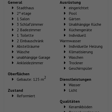
General
Ausrüstung
Stadthaus
eingerichtet
2ª etage
Pool
1 Salon
Gärten
3 Schlafzimmer
Unabhängige Küche
2 Badezimmer
Küchengeräte
1 Toilette
Individuell
2 Einbauschränk
Warmwasser
Abstellräume
Individuelle Heizung
Wäsche
Klimatisierung
unabhängige Garage
Waschen
Ankleidezimmer
Trockner
Geschirrspüler
Oberflächen
2
Gebaute: 125 m
Dienstleistungen
Wasser
Zustand
Licht
Reformiert
Qualitäten
Keramikböden