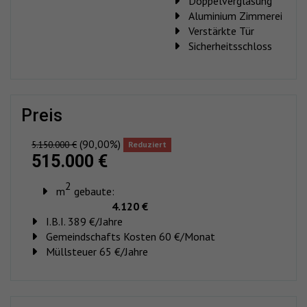
Doppelverglasung
Aluminium Zimmerei
Verstärkte Tür
Sicherheitsschloss
preis
(90,00%)
5.150.000 €
Reduziert
515.000 €
2
m
gebaute:
4.120 €
I.B.I. 389 €/Jahre
Gemeindschafts Kosten 60 €/Monat
Müllsteuer 65 €/Jahre