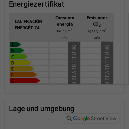
energiezertifikat
Consumo
Emisiones
CALIFICACIÓN
energía
CO
2
ENERGÉTICA
2
2
kW h / m
kg CO
/ m
2
año
año
A
IN BEARBEITUNG
IN BEARBEITUNG
B
C
D
E
F
G
lage und umgebung