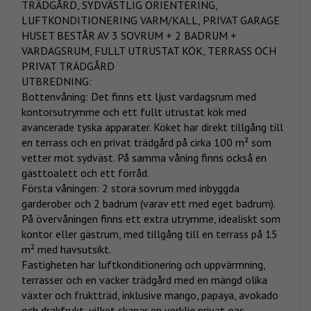
TRÄDGÅRD, SYDVÄSTLIG ORIENTERING,
LUFTKONDITIONERING VARM/KALL, PRIVAT GARAGE
HUSET BESTÅR AV 3 SOVRUM + 2 BADRUM +
VARDAGSRUM, FULLT UTRUSTAT KÖK, TERRASS OCH
PRIVAT TRÄDGÅRD
UTBREDNING:
Bottenvåning: Det finns ett ljust vardagsrum med
kontorsutrymme och ett fullt utrustat kök med
avancerade tyska apparater. Köket har direkt tillgång till
en terrass och en privat trädgård på cirka 100 m² som
vetter mot sydväst. På samma våning finns också en
gästtoalett och ett förråd.
Första våningen: 2 stora sovrum med inbyggda
garderober och 2 badrum (varav ett med eget badrum).
På övervåningen finns ett extra utrymme, idealiskt som
kontor eller gästrum, med tillgång till en terrass på 15
m² med havsutsikt.
Fastigheten har luftkonditionering och uppvärmning,
terrasser och en vacker trädgård med en mängd olika
växter och fruktträd, inklusive mango, papaya, avokado
och drakfrukt, vilket skapar en verklig privat oas.