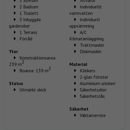
3 Sovrum
Vitvaror
2 Badrum
Individuellt
1 Toalett
varmvatten
3 Inbyggda
Individuell
garderober
uppvärmning
1 Terrass
A/C
Förråd
Klimatanläggning
Tvättmaskin
Ytor
Diskmaskin
Konstruktionsarea:
2
239 m
Material
2
Boarea: 139 m
Klinkers
2-glas fönster
Status
Aluminium snickeri
Utmärkt skick
Säkerhetsdörr
Säkerhetslås
Säkerhet
Väktarservice