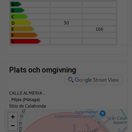
A
B
C
30
D
166
E
F
G
plats och omgivning
CALLE ALMERIA ,.
, Mijas (Málaga)
Sitio de Calahonda
+
−