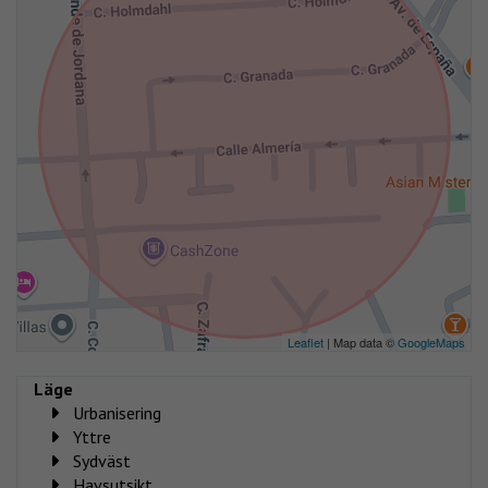
Leaflet
| Map data ©
GoogleMaps
Läge
Urbanisering
Yttre
Sydväst
Havsutsikt