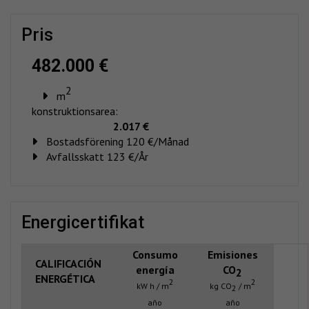
pris
482.000 €
2
m
konstruktionsarea:
2.017 €
Bostadsförening 120 €/Månad
Avfallsskatt 123 €/År
energicertifikat
Consumo
Emisiones
CALIFICACIÓN
energía
CO
2
ENERGÉTICA
2
2
kW h / m
kg CO
/ m
2
año
año