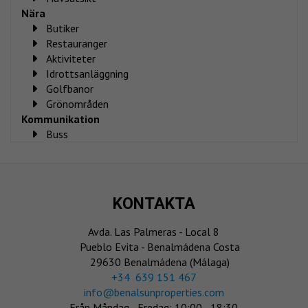
Nära
Butiker
Restauranger
Aktiviteter
Idrottsanläggning
Golfbanor
Grönområden
Kommunikation
Buss
KONTAKTA
Avda. Las Palmeras - Local 8
Pueblo Evita - Benalmádena Costa
29630 Benalmádena (Málaga)
‎+34 639 151 467
info@benalsunproperties.com
Från Måndag - Fredag: 10:00 - 18:30