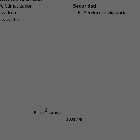
/C Climatizador
Seguridad
avadora
Servicio de vigilancia
avavajillas
2
m
constr.:
2.017 €