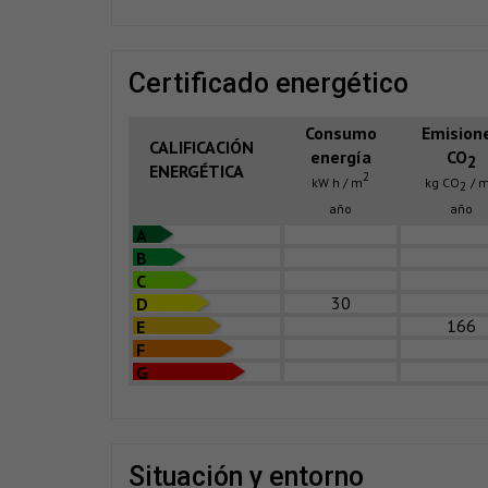
certificado energético
Consumo
Emision
CALIFICACIÓN
energía
CO
2
ENERGÉTICA
2
kW h / m
kg CO
/ 
2
año
año
A
B
C
30
D
166
E
F
G
situación y entorno