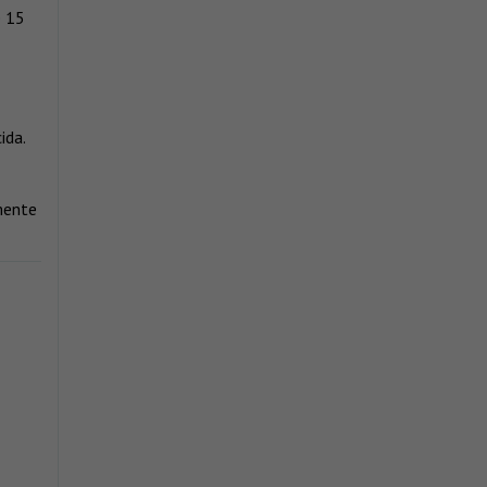
e 15
ida.
mente