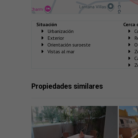
Situación
Cerca 
Urbanización
C
Exterior
R
Orientación suroeste
O
Vistas al mar
Z
C
Z
Propiedades similares