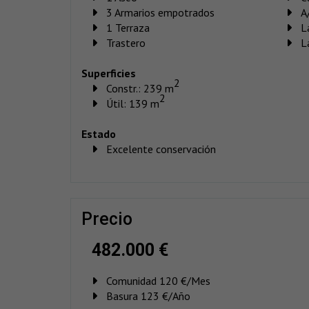
3 Armarios empotrados
A
1 Terraza
L
Trastero
L
Superficies
2
Constr.: 239 m
2
Útil: 139 m
Estado
Excelente conservación
precio
482.000 €
Comunidad 120 €/Mes
Basura 123 €/Año