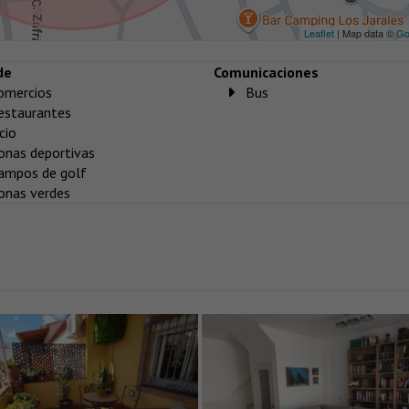
Leaflet
| Map data ©
Go
de
Comunicaciones
omercios
Bus
estaurantes
cio
onas deportivas
ampos de golf
onas verdes