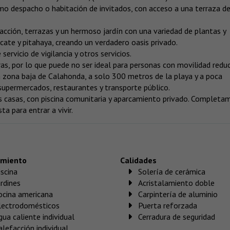
omo despacho o habitación de invitados, con acceso a una terraza d
acción, terrazas y un hermoso jardín con una variedad de plantas y
cate y pitahaya, creando un verdadero oasis privado.
ervicio de vigilancia y otros servicios.
as, por lo que puede no ser ideal para personas con movilidad reduc
 zona baja de Calahonda, a solo 300 metros de la playa y a poca
o supermercados, restaurantes y transporte público.
s casas, con piscina comunitaria y aparcamiento privado. Completa
a para entrar a vivir.
amiento
Calidades
iscina
Solería de cerámica
ardines
Acristalamiento doble
ocina americana
Carpintería de aluminio
lectrodomésticos
Puerta reforzada
gua caliente individual
Cerradura de seguridad
alefacción individual