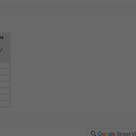
es
2
m