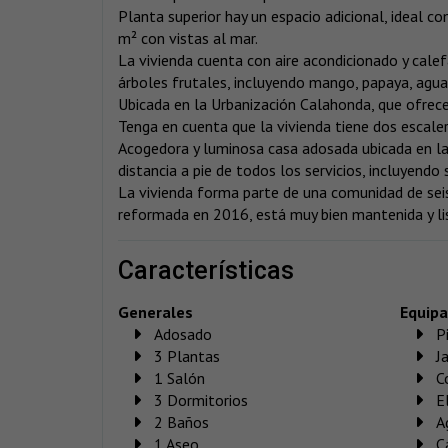
Planta superior hay un espacio adicional, ideal c
m² con vistas al mar.
La vivienda cuenta con aire acondicionado y calef
árboles frutales, incluyendo mango, papaya, agua
Ubicada en la Urbanización Calahonda, que ofrece s
Tenga en cuenta que la vivienda tiene dos escaler
Acogedora y luminosa casa adosada ubicada en la
distancia a pie de todos los servicios, incluyend
La vivienda forma parte de una comunidad de sei
reformada en 2016, está muy bien mantenida y list
características
Generales
Equip
Adosado
P
3 Plantas
J
1 Salón
C
3 Dormitorios
E
2 Baños
A
1 Aseo
C