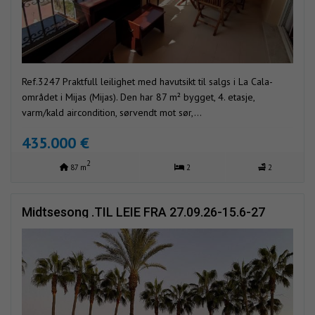
Ref.3247 Praktfull leilighet med havutsikt til salgs i La Cala-
området i Mijas (Mijas). Den har 87 m² bygget, 4. etasje,
varm/kald aircondition, sørvendt mot sør,...
435.000 €
2
87 m
2
2
Midtsesong .TIL LEIE FRA 27.09.26-15.6-27
VAKKER LEILIGHET MED HAVUTSIKT I
MARBELLA