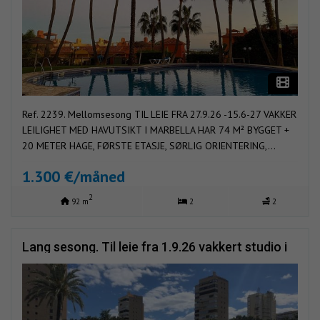
Ref. 2239. Mellomsesong TIL LEIE FRA 27.9.26 -15.6-27 VAKKER
LEILIGHET MED HAVUTSIKT I MARBELLA HAR 74 M² BYGGET +
20 METER HAGE, FØRSTE ETASJE, SØRLIG ORIENTERING,...
1.300 €/måned
2
92 m
2
2
Lang sesong. Til leie fra 1.9.26 vakkert studio i
Playamar (Torremolinos)