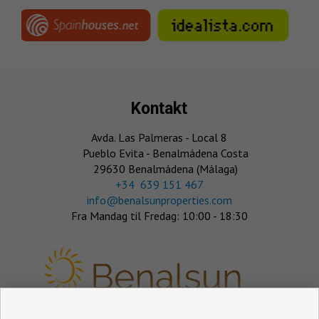
Kontakt
Avda. Las Palmeras - Local 8
Pueblo Evita - Benalmádena Costa
29630 Benalmádena (Málaga)
‎+34 639 151 467
info@benalsunproperties.com
Fra Mandag til Fredag: 10:00 - 18:30