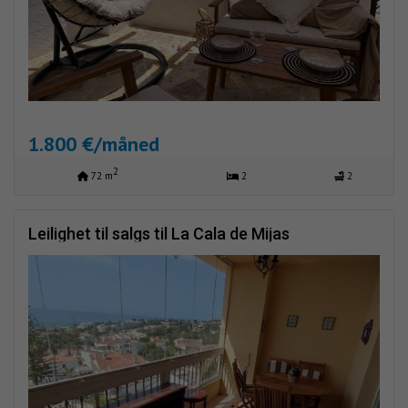
1.800 €/måned
2
72 m
2
2
Leilighet til salgs til La Cala de Mijas