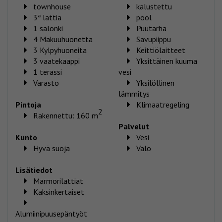
townhouse
kalustettu
3ª lattia
pool
1 salonki
Puutarha
4 Makuuhuonetta
Savupiippu
3 Kylpyhuoneita
Keittiölaitteet
3 vaatekaappi
Yksittäinen kuuma
1 terassi
vesi
Varasto
Yksilöllinen
lämmitys
Pintoja
Klimaatregeling
2
Rakennettu: 160 m
Palvelut
Kunto
Vesi
Hyvä suoja
Valo
Lisätiedot
Marmorilattiat
Kaksinkertaiset
Alumiinipuusepäntyöt