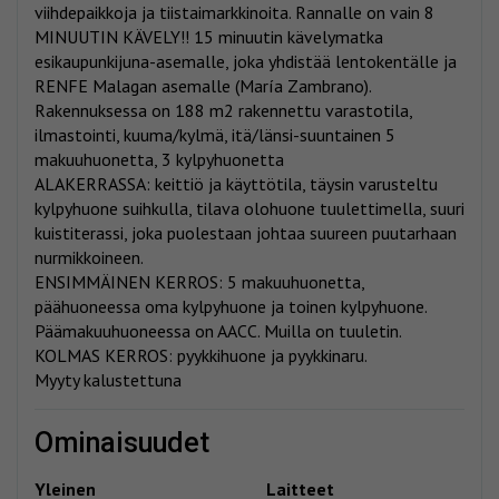
viihdepaikkoja ja tiistaimarkkinoita. Rannalle on vain 8
MINUUTIN KÄVELY!! 15 minuutin kävelymatka
esikaupunkijuna-asemalle, joka yhdistää lentokentälle ja
RENFE Malagan asemalle (María Zambrano).
Rakennuksessa on 188 m2 rakennettu varastotila,
ilmastointi, kuuma/kylmä, itä/länsi-suuntainen 5
makuuhuonetta, 3 kylpyhuonetta
ALAKERRASSA: keittiö ja käyttötila, täysin varusteltu
kylpyhuone suihkulla, tilava olohuone tuulettimella, suuri
kuistiterassi, joka puolestaan johtaa suureen puutarhaan
nurmikkoineen.
ENSIMMÄINEN KERROS: 5 makuuhuonetta,
päähuoneessa oma kylpyhuone ja toinen kylpyhuone.
Päämakuuhuoneessa on AACC. Muilla on tuuletin.
KOLMAS KERROS: pyykkihuone ja pyykkinaru.
Myyty kalustettuna
ominaisuudet
Yleinen
Laitteet