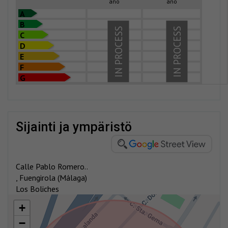
año
año
A
B
IN PROCESS
IN PROCESS
C
D
E
F
G
sijainti ja ympäristö
Calle Pablo Romero..
, Fuengirola (Málaga)
Los Boliches
+
−