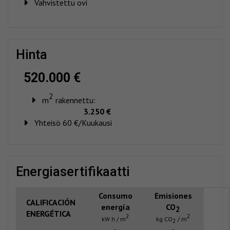
Vahvistettu ovi
hinta
520.000 €
2
m
rakennettu:
3.250 €
Yhteisö 60 €/Kuukausi
energiasertifikaatti
Consumo
Emisiones
CALIFICACIÓN
energía
CO
2
ENERGÉTICA
2
2
kW h / m
kg CO
/ m
2