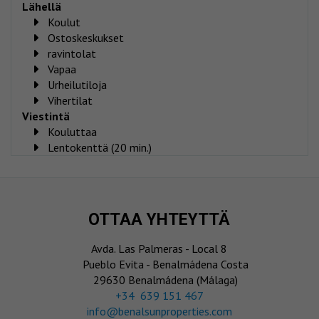
Lähellä
Koulut
Ostoskeskukset
ravintolat
Vapaa
Urheilutiloja
Vihertilat
Viestintä
Kouluttaa
Lentokenttä (20 min.)
OTTAA YHTEYTTÄ
Avda. Las Palmeras - Local 8
Pueblo Evita - Benalmádena Costa
29630 Benalmádena (Málaga)
‎+34 639 151 467
info@benalsunproperties.com