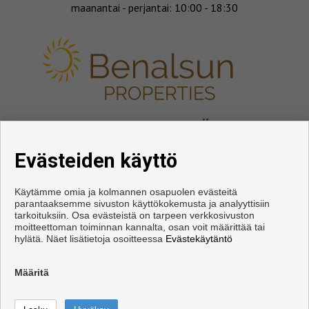
maanantai - perjantai: 10:00 - 18:30
SEURAA MEITÄ
Evästeiden käyttö
Käytämme omia ja kolmannen osapuolen evästeitä
parantaaksemme sivuston käyttökokemusta ja analyyttisiin
tarkoituksiin. Osa evästeistä on tarpeen verkkosivuston
moitteettoman toiminnan kannalta, osan voit määrittää tai
hylätä. Näet lisätietoja osoitteessa
Evästekäytäntö
Copyright © 2026. Kaikki oikeudet pidätetään.
Käyttöehdot
|
tietosuojakäytännön
|
Cookies policy
Määritä