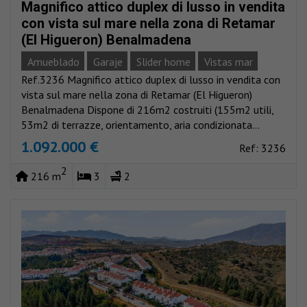
Magnifico attico duplex di lusso in vendita
con vista sul mare nella zona di Retamar
(El Higueron) Benalmadena
Amueblado
Garaje
Slider home
Vistas mar
Ref.3236 Magnifico attico duplex di lusso in vendita con
vista sul mare nella zona di Retamar (El Higueron)
Benalmadena Dispone di 216m2 costruiti (155m2 utili,
53m2 di terrazze, orientamento, aria condizionata...
1.092.000 €
Ref: 3236
2
216 m
3
2