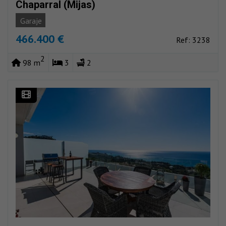
Chaparral (Mijas)
Garaje
466.400 €
Ref: 3238
2
98 m
3
2