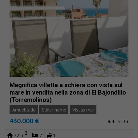
Magnifica villetta a schiera con vista sul
mare in vendita nella zona di El Bajondillo
(Torremolinos)
Amueblado
Slider home
Vistas mar
430.000 €
Ref: 3233
2
72 m
2
1