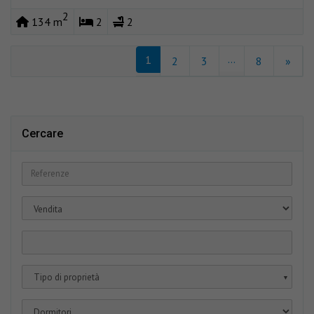
2
134 m
2
2
...
1
2
3
8
»
Cercare
Tipo di proprietà
▼