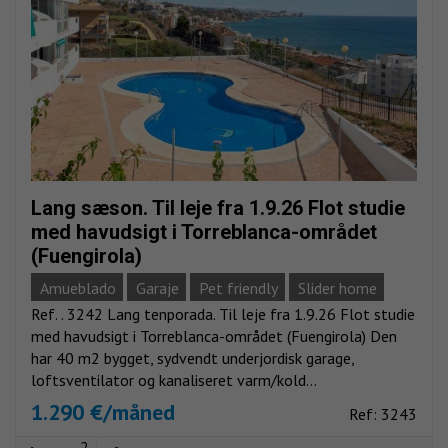
Lang sæson. Til leje fra 1.9.26 Flot studie
med havudsigt i Torreblanca-området
(Fuengirola)
Amueblado
Garaje
Pet friendly
Slider home
Ref. . 3242 Lang tenporada. Til leje fra 1.9.26 Flot studie
Vistas mar
med havudsigt i Torreblanca-området (Fuengirola) Den
har 40 m2 bygget, sydvendt underjordisk garage,
loftsventilator og kanaliseret varm/kold...
1.290 €/måned
Ref: 3243
2