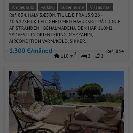
BENALMADENA.
Amueblado
Parking
Slider home
Vistas mar
Ref. 834. HALV SÆSON. TIL LEJE FRA 15.9.26 -
30.6.27SMUK LEJLIGHED MED HAVUDSIGT PÅ 1. LINJE
AF STRANDEN I BENALMADENA. DEN HAR 110M2,
SYDVESTLIG ORIENTERING, MEZZANIN,
AIRCONDITION VARM/KOLD, SIKKER...
1.300 €/måned
Ref: 834
2
110 m
2
2