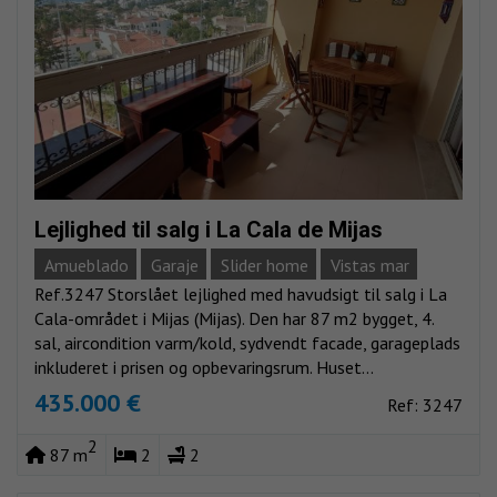
Lejlighed til salg i La Cala de Mijas
Amueblado
Garaje
Slider home
Vistas mar
Ref.3247 Storslået lejlighed med havudsigt til salg i La
Cala-området i Mijas (Mijas). Den har 87 m2 bygget, 4.
sal, aircondition varm/kold, sydvendt facade, garageplads
inkluderet i prisen og opbevaringsrum. Huset...
435.000 €
Ref: 3247
2
87 m
2
2