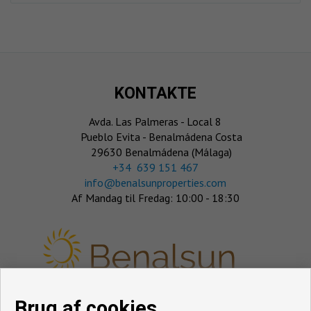
KONTAKTE
Avda. Las Palmeras - Local 8
Pueblo Evita - Benalmádena Costa
29630 Benalmádena (Málaga)
‎+34 639 151 467
info@benalsunproperties.com
Af Mandag til Fredag: 10:00 - 18:30
Brug af cookies