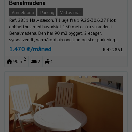
Benalmadena
Amueblado
Parking
Vistas mar
Ref. 2851 Halv sæson. Til leje fra 1.9.26-30.6.27 Flot
dobbelthus med havudsigt 150 meter fra stranden i
Benalmadena. Den har 90 m2 bygget, 2 etager,
sydøstvendt, varm/kold aircondition og stor parkering...
1.470 €/måned
Ref: 2851
2
90 m
2
1