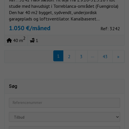
Vistas mar
studie med havudsigt i Torreblanca-området (Fuengirola)
Den har 40 m2 bygget, sydvendt, underjordisk
garageplads og loftsventilator. Kanalbaseret...
1.050 €/måned
Ref: 3242
2
40 m
1
...
1
2
3
43
»
Søg