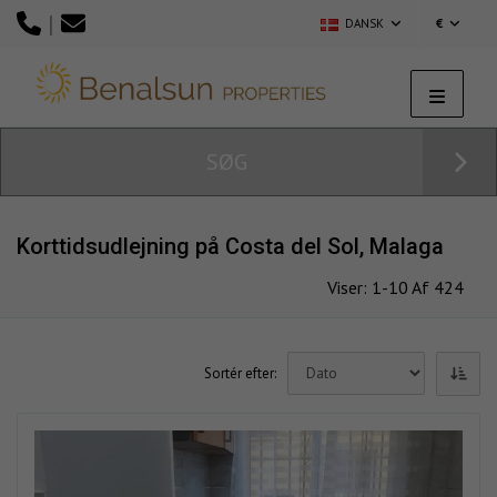
|
DANSK
€
SØG
Korttidsudlejning på Costa del Sol, Malaga
Viser: 1-10 Af 424
Sortér efter: