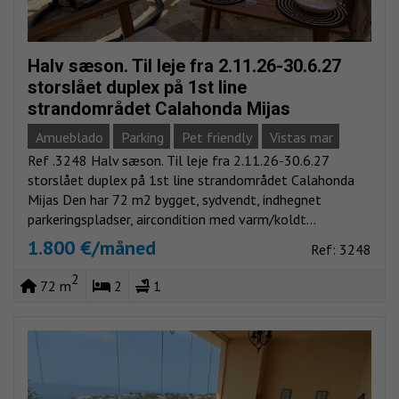
Halv sæson. Til leje fra 2.11.26-30.6.27
storslået duplex på 1st line
strandområdet Calahonda Mijas
Amueblado
Parking
Pet friendly
Vistas mar
Ref .3248 Halv sæson. Til leje fra 2.11.26-30.6.27
storslået duplex på 1st line strandområdet Calahonda
Mijas Den har 72 m2 bygget, sydvendt, indhegnet
parkeringspladser, aircondition med varm/koldt...
1.800 €/måned
Ref: 3248
2
72 m
2
1