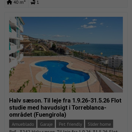
40 m
1
Halv sæson. Til leje fra 1.9.26-31.5.26 Flot
studie med havudsigt i Torreblanca-
området (Fuengirola)
Amueblado
Garaje
Pet friendly
Slider home
Ref. . 3242 Halv sæson. Til leje fra 1.9.26-31.5.26 Flot